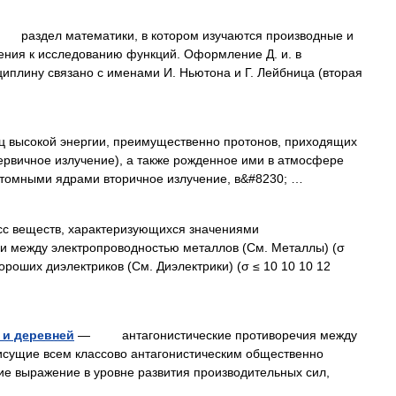
аздел математики, в котором изучаются производные и
ния к исследованию функций. Оформление Д. и. в
иплину связано с именами И. Ньютона и Г. Лейбница (вторая
ысокой энергии, преимущественно протонов, приходящих
ервичное излучение), а также рожденное ими в атмосфере
атомными ядрами вторичное излучение, в&#8230; …
еществ, характеризующихся значениями
и между электропроводностью металлов (См. Металлы) (σ
ороших диэлектриков (См. Диэлектрики) (σ ≤ 10 10 10 12
 и деревней
— антагонистические противоречия между
рисущие всем классово антагонистическим общественно
 выражение в уровне развития производительных сил,