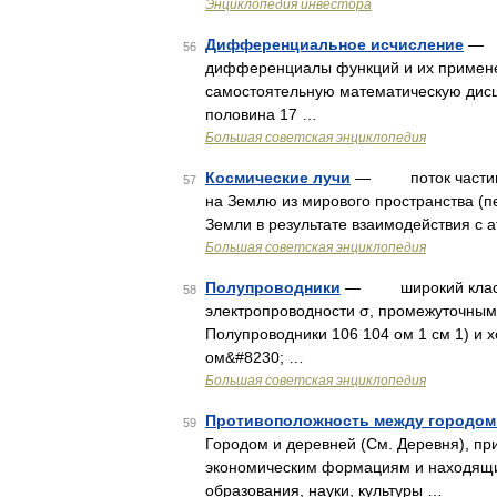
Энциклопедия инвестора
Дифференциальное исчисление
— р
56
дифференциалы функций и их примене
самостоятельную математическую дисц
половина 17 …
Большая советская энциклопедия
Космические лучи
— поток частиц в
57
на Землю из мирового пространства (п
Земли в результате взаимодействия с 
Большая советская энциклопедия
Полупроводники
— широкий класс в
58
электропроводности σ, промежуточным
Полупроводники 106 104 ом 1 см 1) и х
ом&#8230; …
Большая советская энциклопедия
Противоположность между городом
59
Городом и деревней (См. Деревня), п
экономическим формациям и находящие
образования, науки, культуры …