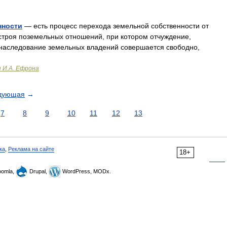
нности
— есть процесс перехода земельной собственности от
о строя поземельных отношений, при котором отчуждение,
 наследование земельных владений совершается свободно,
и И.А. Ефрона
дующая
→
7
8
9
10
11
12
13
ка
,
Реклама на сайте
18+
omla,
Drupal,
WordPress, MODx.