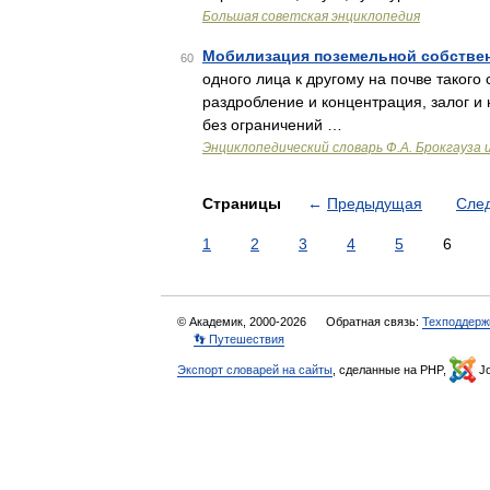
Большая советская энциклопедия
Мобилизация поземельной собстве
60
одного лица к другому на почве таког
раздробление и концентрация, залог и
без ограничений …
Энциклопедический словарь Ф.А. Брокгауза 
Страницы
←
Предыдущая
Сле
1
2
3
4
5
6
© Академик, 2000-2026
Обратная связь:
Техподдерж
👣 Путешествия
Экспорт словарей на сайты
, сделанные на PHP,
Jo