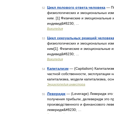
Цикл полового ответа человека
— По
52
физиологических и эмоциональных изме
ним. [1] Физические и эмоциональные 
индивид&#8230; …
Википедия
Цикл сексуальных реакций человек
53
физиологических и эмоциональных изме
ним[1]. Физические и эмоциональные и
индивид&#8230; …
Википедия
Капитализм
— (Capitalism) Капитализ
54
частной собственности, эксплуатации 
капитализма, модели капитализма, ос
Энциклопедия инвестора
Леверидж
— (Leverage) Леверидж это
55
получения прибыли, делеверидж это п
производственного и финансового лев
леверидж&#8230; …