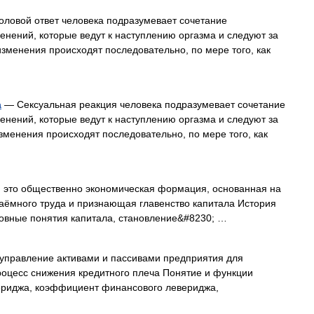
ловой ответ человека подразумевает сочетание
нений, которые ведут к наступлению оргазма и следуют за
изменения происходят последовательно, по мере того, как
а
— Сексуальная реакция человека подразумевает сочетание
нений, которые ведут к наступлению оргазма и следуют за
зменения происходят последовательно, по мере того, как
м это общественно экономическая формация, основанная на
наёмного труда и признающая главенство капитала История
новные понятия капитала, становление&#8230; …
 управление активами и пассивами предприятия для
роцесс снижения кредитного плеча Понятие и функции
ериджа, коэффициент финансового левериджа,