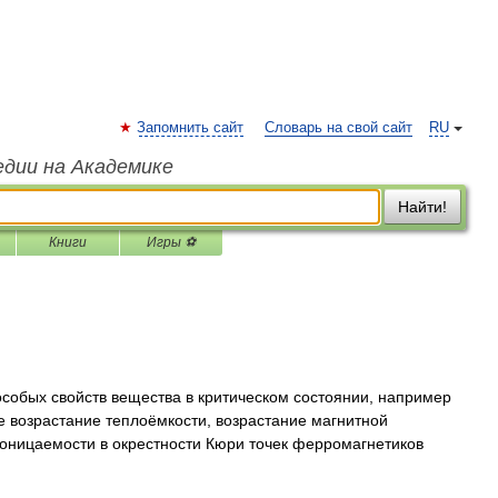
Запомнить сайт
Словарь на свой сайт
RU
едии на Академике
Найти!
Книги
Игры ⚽
обых свойств вещества в критическом состоянии, например
 возрастание теплоёмкости, возрастание магнитной
роницаемости в окрестности Кюри точек ферромагнетиков